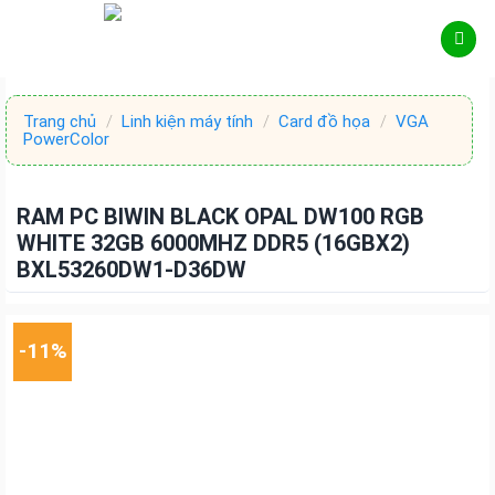
Skip
to
content
Trang chủ
/
Linh kiện máy tính
/
Card đồ họa
/
VGA
PowerColor
RAM PC BIWIN BLACK OPAL DW100 RGB
WHITE 32GB 6000MHZ DDR5 (16GBX2)
BXL53260DW1-D36DW
-11%