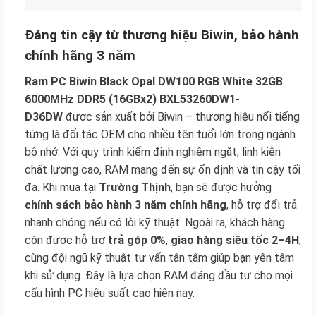
Đáng tin cậy từ thương hiệu Biwin, bảo hành
chính hãng 3 năm
Ram PC Biwin Black Opal DW100 RGB White 32GB
6000MHz DDR5 (16GBx2) BXL53260DW1-
D36DW
được sản xuất bởi Biwin – thương hiệu nổi tiếng
từng là đối tác OEM cho nhiều tên tuổi lớn trong ngành
bộ nhớ. Với quy trình kiểm định nghiêm ngặt, linh kiện
chất lượng cao, RAM mang đến sự ổn định và tin cậy tối
đa. Khi mua tại
Trường Thịnh
, bạn sẽ được hưởng
chính sách bảo hành 3 năm chính hãng
, hỗ trợ đổi trả
nhanh chóng nếu có lỗi kỹ thuật. Ngoài ra, khách hàng
còn được hỗ trợ
trả góp 0%
,
giao hàng siêu tốc 2–4H
,
cùng đội ngũ kỹ thuật tư vấn tận tâm giúp bạn yên tâm
khi sử dụng. Đây là lựa chọn RAM đáng đầu tư cho mọi
cấu hình PC hiệu suất cao hiện nay.