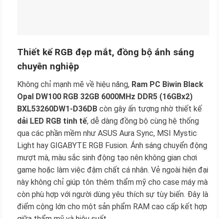
Thiết kế RGB đẹp mắt, đồng bộ ánh sáng
chuyên nghiệp
Không chỉ mạnh mẽ về hiệu năng,
Ram PC Biwin Black
Opal DW100 RGB 32GB 6000MHz DDR5 (16GBx2)
BXL53260DW1-D36DB
còn gây ấn tượng nhờ thiết kế
dải LED RGB tinh tế
, dễ dàng đồng bộ cùng hệ thống
qua các phần mềm như ASUS Aura Sync, MSI Mystic
Light hay GIGABYTE RGB Fusion. Ánh sáng chuyển động
mượt mà, màu sắc sinh động tạo nên không gian chơi
game hoặc làm việc đậm chất cá nhân. Vẻ ngoài hiện đại
này không chỉ giúp tôn thêm thẩm mỹ cho case máy mà
còn phù hợp với người dùng yêu thích sự tùy biến. Đây là
điểm cộng lớn cho một sản phẩm RAM cao cấp kết hợp
giữa thẩm mỹ và hiệu suất.