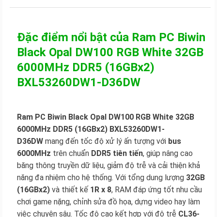
Đặc điểm nổi bật của Ram PC Biwin
Black Opal DW100 RGB White 32GB
6000MHz DDR5 (16GBx2)
BXL53260DW1-D36DW
Ram PC Biwin Black Opal DW100 RGB White 32GB
6000MHz DDR5 (16GBx2) BXL53260DW1-
D36DW
mang đến tốc độ xử lý ấn tượng với
bus
6000MHz
trên chuẩn
DDR5 tiên tiến
, giúp nâng cao
băng thông truyền dữ liệu, giảm độ trễ và cải thiện khả
năng đa nhiệm cho hệ thống. Với tổng dung lượng
32GB
(16GBx2)
và thiết kế
1R x 8
, RAM đáp ứng tốt nhu cầu
chơi game nặng, chỉnh sửa đồ họa, dựng video hay làm
việc chuyên sâu. Tốc độ cao kết hợp với độ trễ
CL36-