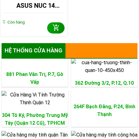
ASUS NUC 14
PERFORMANCE
RNUC14SRKU910001I
Còn hàng
(ULTRA 9 185H, RTX
4070 8GB)
HỆ THỐNG CỬA HÀNG
881 Phan Văn Trị, P.7,
Gò
Vấp
362 Đường 3/2, P.12,
Q.10
264F Bạch Đằng, P.24,
Bình
Thạnh
304 Tô Ký, Phường Trung Mỹ
Tây (Quận 12 Cũ), TPHCM