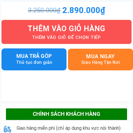
2.890.000
₫
3.250.000
₫
Giá
Giá
gốc
hiện
THÊM VÀO GIỎ HÀNG
là:
tại
3.250.000₫.
là:
2.890.000₫.
MUA TRẢ GÓP
MUA NGAY
CHÍNH SÁCH KHÁCH HÀNG
Giao hàng miễn phí (chỉ áp dụng khu vực nội thành)