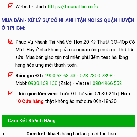
Website chính:
https://truongthinh.info
MUA BÁN - XỬ LÝ SỰ CỐ NHANH TẬN NƠI 22 QUẬN HUYỆN
Ở TPHCM:
Phục Vụ Nhanh Tại Nhà Với Hơn 20 Kỹ Thuật 3O-4Op Có
Mặt. Hãy ở nhà không cần ra ngoài năng mưa gọi thợ tới
sửa. Mua bán giao tận nơi miễn phí.Kiểm test hài lòng
hàng hóa ưng mới thanh toán.
Bấm gọi ĐT:
1900 63 63 43
-
028 7300 7898
-
Mobi:
0938.169.138
(Zalo) - Viettel:
0984.966.552
Thời gian làm việc:
Trực ĐT tư vấn 07h30-21h |
Hơn
10 Cửa hàng
thật không ảo mở cửa 09h-18h30
Cam Kết Khách Hàng
Cam kết:
khách hàng hài lòng mới thu tiền.