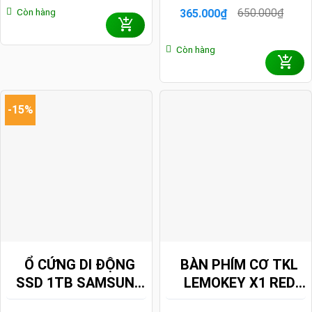
(KEYCHRON SW)
1.2V F4-3200C22S-
Còn hàng
650.000
₫
365.000
₫
Giá
Giá
8GRS
gốc
hiện
là:
tại
Còn hàng
650.000₫.
là:
365.000₫.
-15%
Ổ CỨNG DI ĐỘNG
BÀN PHÍM CƠ TKL
SSD 1TB SAMSUNG
LEMOKEY X1 RED
T9 2000MB/S MU-
BLACKLIGHT