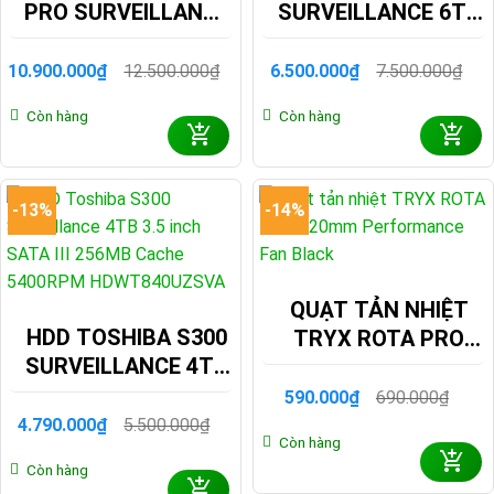
PRO SURVEILLANCE
SURVEILLANCE 6TB
8TB 3.5 INCH SATA
3.5 INCH SATA III
III 512MB CACHE
256MB CACHE
10.900.000
₫
12.500.000
₫
6.500.000
₫
7.500.000
₫
Giá
Giá
Giá
Giá
7200RPM
5400RPM
gốc
hiện
gốc
hiện
Còn hàng
Còn hàng
là:
tại
là:
tại
MD10ADA800V
HDWT860UZSVA
12.500.000₫.
là:
7.500.000₫.
là:
10.900.000₫.
6.500.000₫.
-13%
-14%
QUẠT TẢN NHIỆT
HDD TOSHIBA S300
TRYX ROTA PRO
SURVEILLANCE 4TB
120MM
3.5 INCH SATA III
PERFORMANCE FAN
590.000
₫
690.000
₫
Giá
Giá
256MB CACHE
BLACK
gốc
hiện
4.790.000
₫
5.500.000
₫
Giá
Giá
Còn hàng
là:
tại
5400RPM
gốc
hiện
690.000₫.
là:
Còn hàng
là:
tại
HDWT840UZSVA
590.000₫.
5.500.000₫.
là: