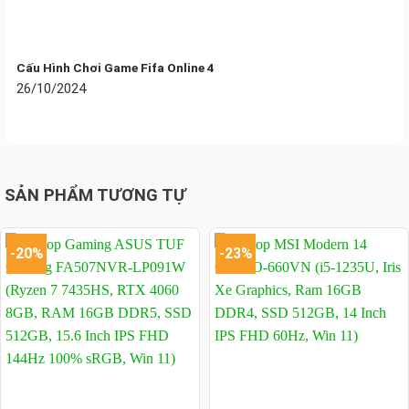
Cấu Hình Chơi Game Fifa Online 4
26/10/2024
SẢN PHẨM TƯƠNG TỰ
Thời lượng pin ấn tượng, thân thiện với môi
-20%
-23%
trường
Với viên pin lithium tích hợp, chuột không dây Rapoo
MT760L Multi Device có thể hoạt động liên tục lên đến
30 ngày chỉ sau một lần sạc đầy. Bạn không cần phải lo
lắng về việc thay pin thường xuyên, vừa tiết kiệm chi phí
vừa góp phần bảo vệ môi trường.