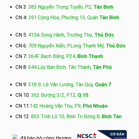
CN 3:
383 Nguyễn Trọng Tuyển, P.2,
Tân Bình
CN 4:
391 Cộng Hòa, Phường 13, Quận
Tân Bình
CN 5:
415A Song Hành, Trường Thọ,
Thủ Đức
CN 6:
709 Nguyễn Xiển, P.Long Thạnh Mỹ,
Thủ Đức
CN 7:
264F Bạch Đằng, P.24,
Bình Thạnh
CN 8:
644 Lũy Bán Bích, Tân Thành,
Tân Phú
CN 9:
318 Đ. Lê Văn Lương, Tân Quy,
Quận 7
CN 10:
362 Đường 3/2, P.12,
Q.10
CN 11:
142 Hoàng Văn Thụ, P.9,
Phú Nhuận
CN 12:
853 Tỉnh Lộ 10, Bình Trị Đông B,
Bình Tân