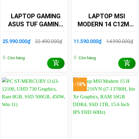
LAPTOP GAMING
LAPTOP MSI
ASUS TUF GAMING
MODERN 14 C12MO-
FA507NVR-LP091W
660VN (I5-1235U,
(RYZEN 7 7435HS,
IRIS XE GRAPHICS,
32.490.000
₫
14.990.000
₫
25.990.000
₫
11.590.000
₫
Giá
Giá
Giá
Giá
RTX 4060 8GB, RAM
RAM 16GB DDR4,
gốc
hiện
gốc
hiện
là:
tại
là:
tại
16GB DDR5, SSD
SSD 512GB, 14 INCH
Còn hàng
Còn hàng
32.490.000₫.
là:
14.990.000₫.
là:
512GB, 15.6 INCH
IPS FHD 60HZ, WIN
25.990.000₫.
11.590.000₫.
IPS FHD 144HZ
11)
100% SRGB, WIN 11)
-18%
Tùy chỉnh linh hoạt, cá nhân hóa trải nghiệm