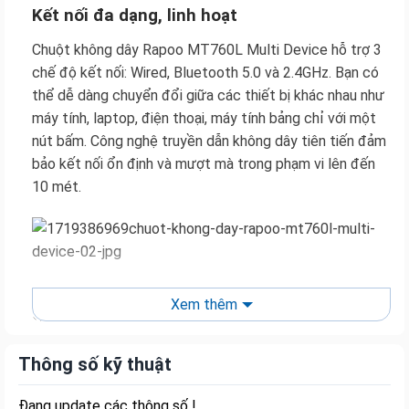
Kết nối đa dạng, linh hoạt
Chuột không dây Rapoo MT760L Multi Device hỗ trợ 3
chế độ kết nối: Wired, Bluetooth 5.0 và 2.4GHz. Bạn có
thể dễ dàng chuyển đổi giữa các thiết bị khác nhau như
máy tính, laptop, điện thoại, máy tính bảng chỉ với một
nút bấm. Công nghệ truyền dẫn không dây tiên tiến đảm
bảo kết nối ổn định và mượt mà trong phạm vi lên đến
10 mét.
Hiệu suất vượt trội, chính xác đến từng chi
Xem thêm
tiết
Được trang bị cảm biến quang học độ phân giải cao,
Thông số kỹ thuật
chuột không dây Rapoo MT760L Multi Device cho phép
điều chỉnh DPI lên đến 4000, giúp bạn dễ dàng làm chủ
Đang update các thông số !