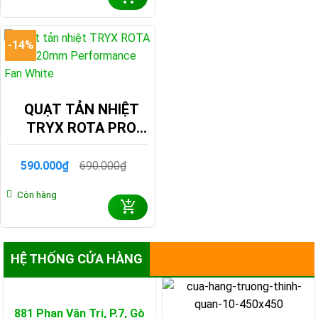
4.790.000₫.
-14%
QUẠT TẢN NHIỆT
TRYX ROTA PRO
120MM
PERFORMANCE FAN
590.000
₫
690.000
₫
Giá
Giá
WHITE
gốc
hiện
Còn hàng
là:
tại
690.000₫.
là:
590.000₫.
HỆ THỐNG CỬA HÀNG
881 Phan Văn Trị, P.7,
Gò