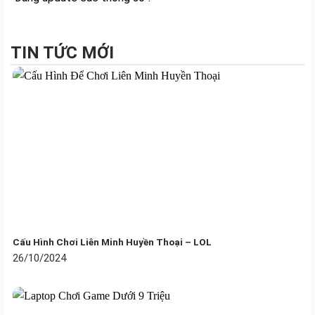
mọi tình huống, từ công việc văn phòng đòi hỏi độ chính
xác cao đến những trận game kịch tính. Bên cạnh đó,
chuột còn có khả năng hoạt động trên hầu hết các bề
TIN TỨC MỚI
mặt, kể cả kính và đá cẩm thạch.
Cấu Hình Chơi Liên Minh Huyền Thoại – LOL
26/10/2024