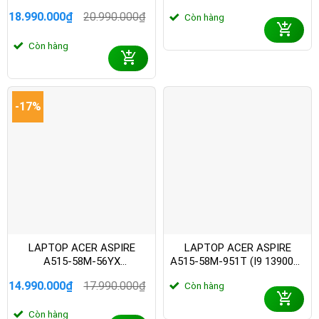
13620H/ 16GB/ 512GB
512GB SSD/ 15.6 INCH FHD/
18.990.000
₫
20.990.000
₫
Còn hàng
SSD/15.6 INCH FHD/WIN11/
WIN11/ GRAY/ 2Y)
Giá
Giá
GREY/ VỎ NHÔM/1Y)
gốc
hiện
Còn hàng
là:
tại
20.990.000₫.
là:
18.990.000₫.
-17%
LAPTOP ACER ASPIRE
LAPTOP ACER ASPIRE
A515-58M-56YX
A515-58M-951T (I9 13900H/
NX.KQ8SV.005 (I5 13420H/
16GB/ 512GB SSD/ 15.6
14.990.000
₫
17.990.000
₫
Còn hàng
16GB/ 512GB SSD/ 15.6
INCH FHD/ WIN11/ GREY/
Giá
Giá
INCH FHD/ WIN11/ GREY/
VỎ NHÔM/ 1Y)
gốc
hiện
Còn hàng
VỎ NHÔM/ 1Y)
là:
tại