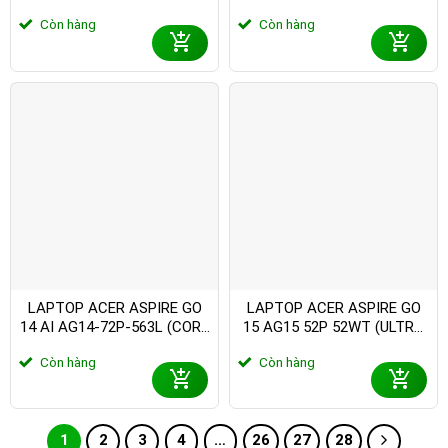
(ULTRA 5 125H/ 16GB/
(ULTRA 7 155H/ 16GB/
Còn hàng
Còn hàng
512GB SSD/ 14 INCH FHD+/
512GB SSD/ 14 INCH FHD+/
WIN11/ GREY/ VỎ NHÔM/
WIN11/ GREY/ VỎ NHÔM/
2Y)
2Y)
LAPTOP ACER ASPIRE GO
LAPTOP ACER ASPIRE GO
14 AI AG14-72P-563L (CORE
15 AG15 52P 52WT (ULTRA
5 120U/ 16GB/ 512GB SSD/
5 115U/ 16GB/ 512GB SSD/
Còn hàng
Còn hàng
14 INCH FHD+/ WIN11/
15.6 INCH FHD/ WIN11/
GREY/ 1Y)
SILVER/ VỎ NHÔM/ 1Y)
1
2
3
4
…
26
27
28