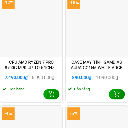
-17%
-18%
Laptop
Giá hợp lý, nhiều dòng sản phẩm cho học
Acer
tập, gaming.
Laptop
Thiết kế sáng tạo, đa dạng từ phổ thông
Asus
đến cao cấp.
Laptop
Bền bỉ, hiệu năng ổn định, bảo hành tốt.
Dell
Laptop
Đa dạng mẫu mã, phù hợp cho văn phòng và
CPU AMD RYZEN 7 PRO
CASE MÁY TÍNH GAMDIAS
HP
doanh nhân.
8700G MPK UP TO 5.1GHZ 8
AURA GC15M WHITE ARGB
CORES 16 THREADS 16MB
CAAURAGC15MWHGA
7.490.000
₫
8.990.000
₫
890.000
₫
1.090.000
₫
Laptop
Hiệu suất cao, nổi bật với dòng ThinkPad
100-100001238SPK
Giá
Giá
Giá
Giá
Lenovo
bền bỉ.
gốc
hiện
gốc
hiện
Còn hàng
Còn hàng
là:
tại
là:
tại
8.990.000₫.
là:
1.090.000₫.
là:
Laptop
Chuyên gaming, đồ họa với cấu hình mạnh
7.490.000₫.
890.000₫.
MSI
mẽ.
Thiết kế sang trọng, hệ điều hành macOS
-4%
-5%
Apple
mượt mà.