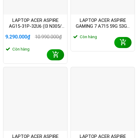
LAPTOP ACER ASPIRE
LAPTOP ACER ASPIRE
AG15-31P-32U6 (I3 N305/
GAMING 7 A715 59G 53GZ
8GB/ 512GB SSD/ 15.6 INCH
(CORE 5 210H/ 16GB/ 512GB
9.290.000
₫
10.990.000
₫
Còn hàng
FHD/ WIN11/ SILVER/ 1Y)
SSD/ RTX 3050 6GB/ 15.6
Giá
Giá
INCH FHD/ 144HZ/ WIN11/
gốc
hiện
Còn hàng
BLACK/ VỎ NHÔM/ 2Y)
là:
tại
10.990.000₫.
là:
9.290.000₫.
LAPTOP ACER ASPIRE
LAPTOP ACER ASPIRE