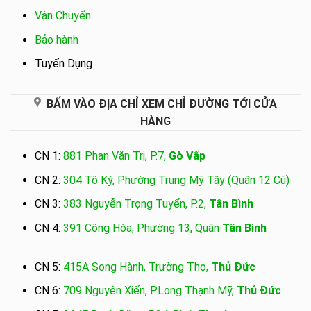
Vận Chuyển
Bảo hành
Tuyển Dụng
BẤM VÀO ĐỊA CHỈ XEM CHỈ ĐƯỜNG TỚI CỬA
HÀNG
CN 1:
881 Phan Văn Trị, P.7,
Gò Vấp
CN 2:
304 Tô Ký, Phường Trung Mỹ Tây (Quận 12 Cũ)
CN 3:
383 Nguyễn Trọng Tuyển, P.2,
Tân Bình
CN 4:
391 Cộng Hòa, Phường 13, Quận
Tân Bình
CN 5:
415A Song Hành, Trường Thọ,
Thủ Đức
CN 6:
709 Nguyễn Xiển, P.Long Thạnh Mỹ,
Thủ Đức