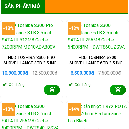
SẢN PHẨM MỚI
-13%
-13%
HDD TOSHIBA S300 PRO
HDD TOSHIBA S300
SURVEILLANCE 8TB 3.5 INCH
SURVEILLANCE 6TB 3.5 INCH
SATA III 512MB CACHE
SATA III 256MB CACHE
10.900.000
₫
12.500.000
₫
6.500.000
₫
7.500.000
₫
7200RPM MD10ADA800V
5400RPM HDWT860UZSVA
Giá
Giá
Giá
Giá
gốc
hiện
gốc
hiện
Còn hàng
Còn hàng
là:
tại
là:
tại
12.500.000₫.
là:
7.500.000₫.
là:
10.900.000₫.
6.500.000₫.
-13%
-14%