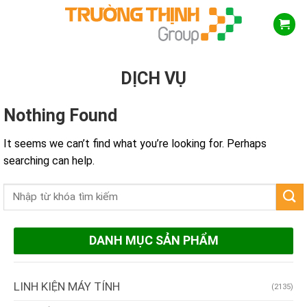
Skip
to
content
DỊCH VỤ
Nothing Found
It seems we can’t find what you’re looking for. Perhaps
searching can help.
DANH MỤC SẢN PHẨM
LINH KIỆN MÁY TÍNH
(2135)