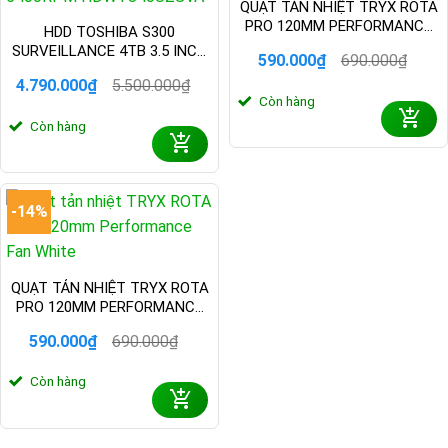
QUẠT TẢN NHIỆT TRYX ROTA
PRO 120MM PERFORMANCE
HDD TOSHIBA S300
FAN BLACK
SURVEILLANCE 4TB 3.5 INCH
590.000
₫
690.000
₫
Giá
Giá
SATA III 256MB CACHE
gốc
hiện
4.790.000
₫
5.500.000
₫
5400RPM HDWT840UZSVA
Giá
Giá
Còn hàng
là:
tại
gốc
hiện
690.000₫.
là:
Còn hàng
là:
tại
590.000₫.
5.500.000₫.
là:
4.790.000₫.
-14%
QUẠT TẢN NHIỆT TRYX ROTA
PRO 120MM PERFORMANCE
FAN WHITE
590.000
₫
690.000
₫
Giá
Giá
gốc
hiện
Còn hàng
là:
tại
690.000₫.
là:
590.000₫.