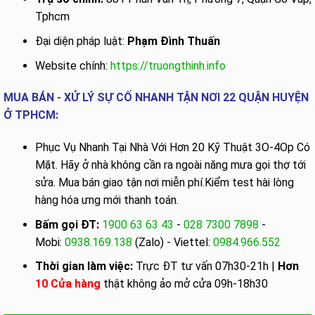
Tphcm
Đại diện pháp luật:
Phạm Đình Thuấn
Website chính:
https://truongthinh.info
MUA BÁN - XỬ LÝ SỰ CỐ NHANH TẬN NƠI 22 QUẬN HUYỆN
Ở TPHCM:
Phục Vụ Nhanh Tại Nhà Với Hơn 20 Kỹ Thuật 3O-4Op Có
Mặt. Hãy ở nhà không cần ra ngoài năng mưa gọi thợ tới
sửa. Mua bán giao tận nơi miễn phí.Kiểm test hài lòng
hàng hóa ưng mới thanh toán.
Bấm gọi ĐT:
1900 63 63 43
-
028 7300 7898
-
Mobi:
0938.169.138
(Zalo) - Viettel:
0984.966.552
Thời gian làm việc:
Trực ĐT tư vấn 07h30-21h |
Hơn
10 Cửa hàng
thật không ảo mở cửa 09h-18h30