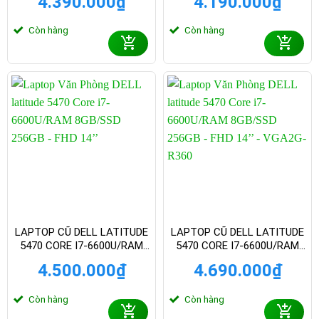
4.390.000
₫
4.190.000
₫
INCH
INCH
Còn hàng
Còn hàng
LAPTOP CŨ DELL LATITUDE
LAPTOP CŨ DELL LATITUDE
5470 CORE I7-6600U/RAM
5470 CORE I7-6600U/RAM
8GB/SSD 256GB – FHD 14
8GB/SSD 256GB – FHD 14
4.500.000
₫
4.690.000
₫
INCH
INCH – VGA2G- R360
Còn hàng
Còn hàng