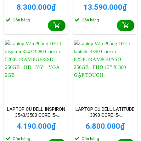
SSD, 8GB 15.6HD, DOS,
512GB | 15.6FHD WIN 11 –
8.300.000
₫
13.590.000
₫
BLACK
MÀU ĐEN
Còn hàng
Còn hàng
LAPTOP CŨ DELL INSPIRON
LAPTOP CŨ DELL LATITUDE
3543/3580 CORE I5-
3390 CORE I5-
5200U/RAM 8GB/SSD 256GB
8250U/RAM8GB/SSD 256GB
4.190.000
₫
6.800.000
₫
– HD 15’6 INCH – VGA 2GB
– FHD 13 INCH X 360
Còn hàng
Còn hàng