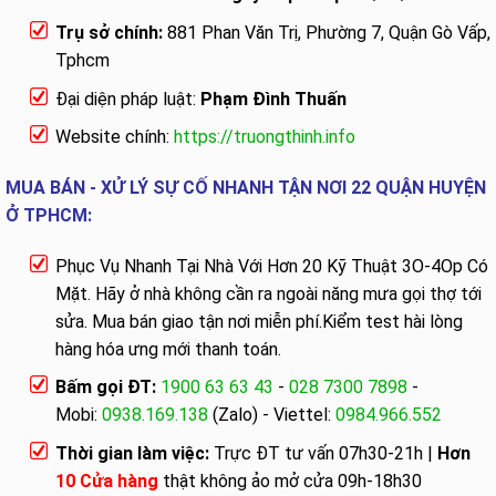
Trụ sở chính:
881 Phan Văn Trị, Phường 7, Quận Gò Vấp,
Tphcm
Đại diện pháp luật:
Phạm Đình Thuấn
Website chính:
https://truongthinh.info
MUA BÁN - XỬ LÝ SỰ CỐ NHANH TẬN NƠI 22 QUẬN HUYỆN
Ở TPHCM:
Phục Vụ Nhanh Tại Nhà Với Hơn 20 Kỹ Thuật 3O-4Op Có
Mặt. Hãy ở nhà không cần ra ngoài năng mưa gọi thợ tới
sửa. Mua bán giao tận nơi miễn phí.Kiểm test hài lòng
hàng hóa ưng mới thanh toán.
Bấm gọi ĐT:
1900 63 63 43
-
028 7300 7898
-
Mobi:
0938.169.138
(Zalo) - Viettel:
0984.966.552
Thời gian làm việc:
Trực ĐT tư vấn 07h30-21h |
Hơn
10 Cửa hàng
thật không ảo mở cửa 09h-18h30