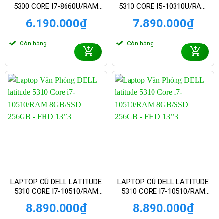
5300 CORE I7-8660U/RAM
5310 CORE I5-10310U/RAM
8GB/SSD 256GB – FHD 13.3
8GB/SSD 256GB – FHD 13
6.190.000
₫
7.890.000
₫
INCH
INCH3
Còn hàng
Còn hàng
LAPTOP CŨ DELL LATITUDE
LAPTOP CŨ DELL LATITUDE
5310 CORE I7-10510/RAM
5310 CORE I7-10510/RAM
8GB/SSD 256GB – FHD 13
8GB/SSD 256GB – FHD 13.3
8.890.000
₫
8.890.000
₫
INCH3
INCH