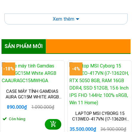
Xem thêm
1️⃣ Địa Chỉ Bán Laptop Cũ, Đã Qua Sử
Dụng【Giá Rẻ】 ™
SẢN PHẨM MỚI
-18%
-4%
CASE MÁY TÍNH GAMDIAS
AURA GC15M WHITE ARGB
CAAURAGC15MWHGA
890.000
₫
1.090.000
₫
Giá
Giá
LAPTOP MSI CYBORG 15
gốc
hiện
Địa Chỉ Bán Laptop Cũ, Đã Qua Sử Dụng
C13WEO-417VN (I7-13620H,
Còn hàng
là:
tại
RTX 5050 8GB, RAM 16GB
1.090.000₫.
là:
35.500.000
₫
36.900.000
₫
890.000₫.
DDR4, SSD 512GB, 15.6 INCH
Giá
Giá