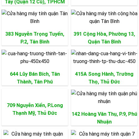
Tây (Quận 12 Cũ), TPHCM
cho khách hàng những sản phẩm tốt nhất với mức giá cạnh
tranh.
Biên Tập:
Trường Thịnh
383 Nguyễn Trọng Tuyển,
391 Cộng Hòa, Phường 13,
P.2,
Tân Bình
Quận
Tân Bình
644 Lũy Bán Bích, Tân
415A Song Hành, Trường
Thành,
Tân Phú
Thọ,
Thủ Đức
709 Nguyễn Xiển, P.Long
Thạnh Mỹ,
Thủ Đức
142 Hoàng Văn Thụ, P.9,
Phú
Nhuận