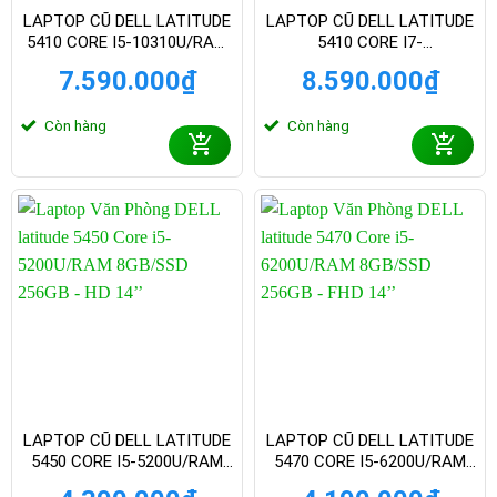
LAPTOP CŨ DELL LATITUDE
LAPTOP CŨ DELL LATITUDE
5410 CORE I5-10310U/RAM
5410 CORE I7-
8GB/SSD 256GB – FHD 14
10510U/RAM8GB/SSD
7.590.000
₫
8.590.000
₫
INCH
256GB – FHD 14 INCH
Còn hàng
Còn hàng
LAPTOP CŨ DELL LATITUDE
LAPTOP CŨ DELL LATITUDE
5450 CORE I5-5200U/RAM
5470 CORE I5-6200U/RAM
8GB/SSD 256GB – HD 14
8GB/SSD 256GB – FHD 14