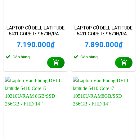
LAPTOP CŨ DELL LATITUDE
LAPTOP CŨ DELL LATITUDE
5401 CORE I7-9570H/RAM
5401 CORE I7-9570H/RAM
8GB/SSD 256GB – FHD 14
8GB/SSD 256GB – FHD 14
7.190.000
₫
7.890.000
₫
INCH
INCH VGA 2G MX150
Còn hàng
Còn hàng