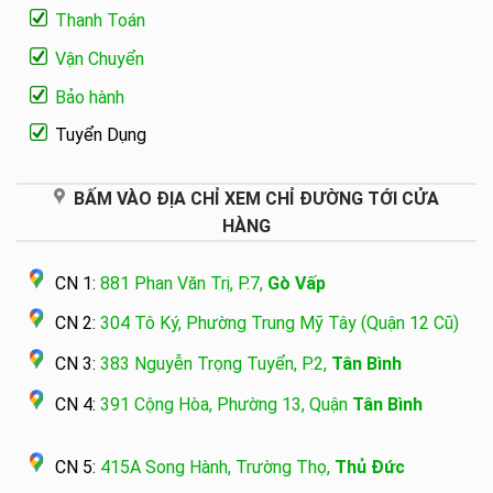
Thanh Toán
Vận Chuyển
Bảo hành
Tuyển Dụng
BẤM VÀO ĐỊA CHỈ XEM CHỈ ĐƯỜNG TỚI CỬA
HÀNG
CN 1:
881 Phan Văn Trị, P.7,
Gò Vấp
CN 2:
304 Tô Ký, Phường Trung Mỹ Tây (Quận 12 Cũ)
CN 3:
383 Nguyễn Trọng Tuyển, P.2,
Tân Bình
CN 4:
391 Cộng Hòa, Phường 13, Quận
Tân Bình
CN 5:
415A Song Hành, Trường Thọ,
Thủ Đức