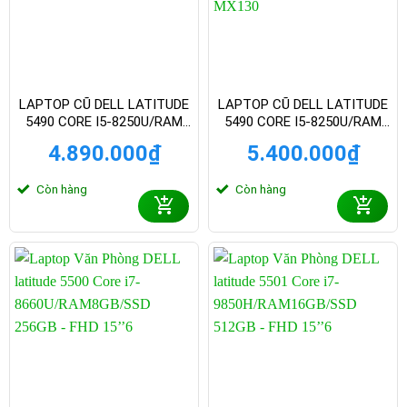
LAPTOP CŨ DELL LATITUDE
LAPTOP CŨ DELL LATITUDE
5490 CORE I5-8250U/RAM
5490 CORE I5-8250U/RAM
8GB/SSD 256GB – FHD 14
8GB/SSD 256GB – FHD 14
4.890.000
₫
5.400.000
₫
INCH
INCH – VGA 2G MX130
Còn hàng
Còn hàng