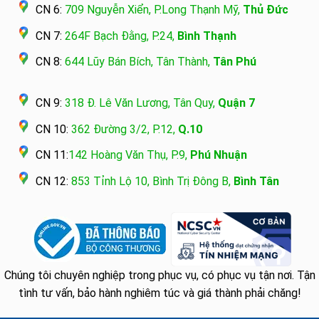
CN 6:
709 Nguyễn Xiển, P.Long Thạnh Mỹ,
Thủ Đức
CN 7:
264F Bạch Đằng, P.24,
Bình Thạnh
CN 8:
644 Lũy Bán Bích, Tân Thành,
Tân Phú
CN 9:
318 Đ. Lê Văn Lương, Tân Quy,
Quận 7
CN 10:
362 Đường 3/2, P.12,
Q.10
CN 11:
142 Hoàng Văn Thụ, P.9,
Phú Nhuận
CN 12:
853 Tỉnh Lộ 10, Bình Trị Đông B,
Bình Tân
Chúng tôi chuyên nghiệp trong phục vụ, có phục vụ tận nơi. Tận
tình tư vấn, bảo hành nghiêm túc và giá thành phải chăng!