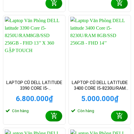
LAPTOP CŨ DELL LATITUDE
LAPTOP CŨ DELL LATITUDE
3390 CORE I5-
3400 CORE I5-8230U/RAM
8250U/RAM8GB/SSD 256GB
8GB/SSD 256GB – FHD 14
6.800.000
₫
5.000.000
₫
– FHD 13 INCH X 360 GẬP
INCH
TOUCH
Còn hàng
Còn hàng