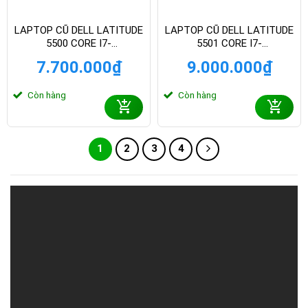
LAPTOP CŨ DELL LATITUDE
LAPTOP CŨ DELL LATITUDE
5500 CORE I7-
5501 CORE I7-
8660U/RAM8GB/SSD 256GB
9850H/RAM16GB/SSD
7.700.000
₫
9.000.000
₫
– FHD 15 INCH6
512GB – FHD 15 INCH6
Còn hàng
Còn hàng
1
2
3
4