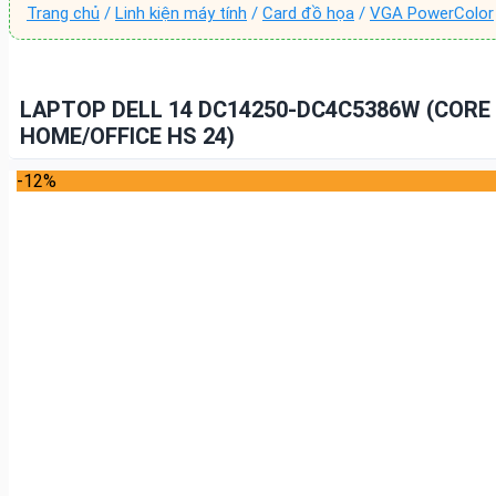
Trang chủ
/
Linh kiện máy tính
/
Card đồ họa
/
VGA PowerColor
LAPTOP DELL 14 DC14250-DC4C5386W (CORE 5
HOME/OFFICE HS 24)
-12%