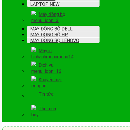
LAPTOP NEW
Máy đồng bộ
MÁY ĐỒNG BỘ DELL
MÁY ĐỒNG BỘ HP
MÁY ĐỒNG BỘ LENOVO
Máy in
Dịch vụ
Khuyến mại
Tin tức
Thu mua