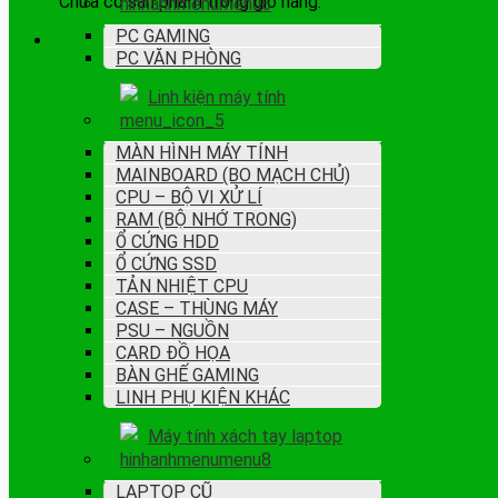
Chưa có sản phẩm trong giỏ hàng.
PC GAMING
PC VĂN PHÒNG
Linh kiện máy tính
MÀN HÌNH MÁY TÍNH
MAINBOARD (BO MẠCH CHỦ)
CPU – BỘ VI XỬ LÍ
RAM (BỘ NHỚ TRONG)
Ổ CỨNG HDD
Ổ CỨNG SSD
TẢN NHIỆT CPU
CASE – THÙNG MÁY
PSU – NGUỒN
CARD ĐỒ HỌA
BÀN GHẾ GAMING
LINH PHỤ KIỆN KHÁC
Máy tính xách tay laptop
LAPTOP CŨ