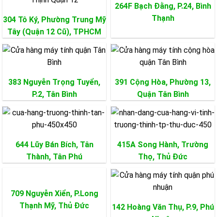
264F Bạch Đằng, P.24,
Bình
Mua Main MSI Ở Đâu Giá Rẻ Tại HCM
Thạnh
304 Tô Ký, Phường Trung Mỹ
Nếu bạn đang tìm kiếm bo mạch chủ MSI chất lượng và giá
Tây (Quận 12 Cũ), TPHCM
cả phải chăng tại TP.HCM, Máy Tính Trường Thịnh là địa chỉ
lý tưởng dành cho bạn. Chúng tôi cung cấp đa dạng các
dòng mainboard MSI từ MPG, MAG đến Creator với mức giá
cạnh tranh và chế độ bảo hành uy tín.
383 Nguyễn Trọng Tuyển,
391 Cộng Hòa, Phường 13,
P.2,
Tân Bình
Quận
Tân Bình
Địa Chỉ Bán Bo Mạch Chủ Pc Chính Hãng
Quý khách hàng đang có nhu cầu cần build cấu hình, mua
bo
mạch chủ pc giá rẻ
chính hãng. Máy Tính Trường Thịnh
Group là sự lựa chọn hàng đầu dành cho bạn. Với kinh
644 Lũy Bán Bích, Tân
415A Song Hành, Trường
nghiệm lâu năm trong ngành cung cấp các linh kiện và thiết
Thành,
Tân Phú
Thọ,
Thủ Đức
bị máy tính, chúng tôi luôn mang đến sản phẩm chất lượng
cao và dịch vụ tốt nhất cho khách hàng.
709 Nguyễn Xiển, P.Long
Biên Tập:
Máy Tính Trường Thịnh
Thạnh Mỹ,
Thủ Đức
142 Hoàng Văn Thụ, P.9,
Phú