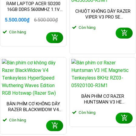
RAM LAPTOP ACER SD200
tính năng tản nhiệt hiệu quả và hỗ trợ kết nối hiện đại. Điều
16GB DDR5 5600MHZ 1.1V
CHUỘT KHÔNG DÂY RAZER
này giúp cải thiện hiệu suất tổng thể và trải nghiệm người
BL.9BWWA.414
VIPER V3 PRO SE
5.500.000
₫
6.500.000
₫
dùng.
Giá
Giá
WUTHERING WAVES EDITION
gốc
hiện
Còn hàng
RZ01-04550500-R3M1
Còn hàng
là:
tại
Bo Mạch Chủ Của MSI Có Những Dòng Nào
6.500.000₫.
là:
5.500.000₫.
DÒNG
BO
MỤC ĐÍCH SỬ
TÍNH NĂNG NỔI
MẠCH
DỤNG
BẬT
CHỦ
Dành cho game thủ
Thiết kế mạnh mẽ, hỗ
MPG
và người dùng hiệu
trợ ép xung, đèn RGB
suất cao
tùy chỉnh
BÀN PHÍM CƠ RAZER
Hiệu suất ổn định, tính
HUNTSMAN V3 HE
BÀN PHÍM CƠ KHÔNG DÂY
MAG
Gaming tầm trung
năng bảo vệ và tản
MAGNETIC TENKEYLESS
RAZER BLACKWIDOW V4
nhiệt tốt
Còn hàng
8KHZ RZ03-05920100-R3M1
TENKEYLESS HYPERSPEED
Còn hàng
WUTHERING WAVES EDITION
Dành cho người
Tính năng đa dạng, giá
RGB HOTSWAP (RAZER SW)
Pro
dùng văn phòng và
cả hợp lý
doanh nghiệp