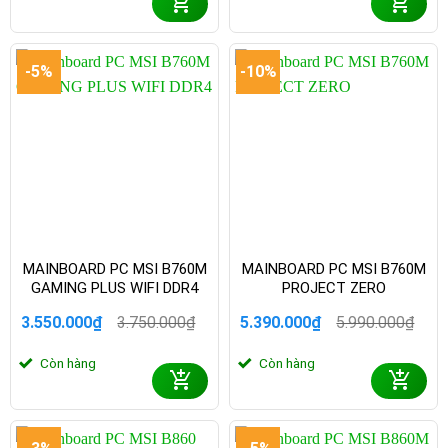
3.990.000₫.
là:
4.290.000₫.
là:
3.890.000₫.
3.690.000₫.
-5%
-10%
MAINBOARD PC MSI B760M
MAINBOARD PC MSI B760M
GAMING PLUS WIFI DDR4
PROJECT ZERO
3.550.000
₫
3.750.000
₫
5.390.000
₫
5.990.000
₫
Giá
Giá
Giá
Giá
gốc
hiện
gốc
hiện
Còn hàng
Còn hàng
là:
tại
là:
tại
3.750.000₫.
là:
5.990.000₫.
là:
3.550.000₫.
5.390.000₫.