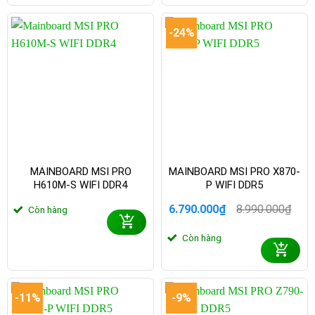
-24%
MAINBOARD MSI PRO
MAINBOARD MSI PRO X870-
H610M-S WIFI DDR4
P WIFI DDR5
6.790.000
₫
8.990.000
₫
Còn hàng
Giá
Giá
gốc
hiện
Còn hàng
là:
tại
8.990.000₫.
là:
6.790.000₫.
-11%
-9%