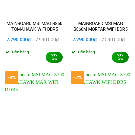
MAINBOARD MSI MAG B860
MAINBOARD MSI MAG
TOMAHAWK WIFI DDR5
B860M MORTAR WIFI DDR5
7.790.000
₫
7.990.000
₫
7.290.000
₫
7.590.000
₫
Giá
Giá
Giá
Giá
gốc
hiện
gốc
hiện
Còn hàng
Còn hàng
là:
tại
là:
tại
7.990.000₫.
là:
7.590.000₫.
là:
7.790.000₫.
7.290.000₫.
-8%
-7%