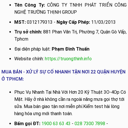
Tên Công Ty:
CÔNG TY TNHH PHÁT TRIỂN CÔNG
NGHỆ TRƯỜNG THỊNH GROUP
MST:
0312179313 -
Ngày Cấp Phép:
11/03/2013
Trụ sở chính:
881 Phan Văn Trị, Phường 7, Quận Gò Vấp,
Tphcm
Đại diện pháp luật:
Phạm Đình Thuấn
Website chính:
https://truongthinh.info
MUA BÁN - XỬ LÝ SỰ CỐ NHANH TẬN NƠI 22 QUẬN HUYỆN
Ở TPHCM:
Phục Vụ Nhanh Tại Nhà Với Hơn 20 Kỹ Thuật 3O-4Op Có
Mặt. Hãy ở nhà không cần ra ngoài năng mưa gọi thợ tới
sửa. Mua bán giao tận nơi miễn phí.Kiểm test hài lòng
hàng hóa ưng mới thanh toán.
Bấm gọi ĐT:
1900 63 63 43
-
028 7300 7898
-