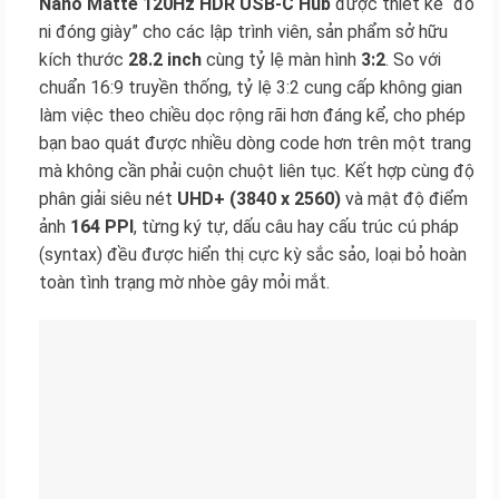
Nano Matte 120Hz HDR USB-C Hub
được thiết kế “đo
ni đóng giày” cho các lập trình viên, sản phẩm sở hữu
kích thước
28.2 inch
cùng tỷ lệ màn hình
3:2
. So với
chuẩn 16:9 truyền thống, tỷ lệ 3:2 cung cấp không gian
làm việc theo chiều dọc rộng rãi hơn đáng kể, cho phép
bạn bao quát được nhiều dòng code hơn trên một trang
mà không cần phải cuộn chuột liên tục. Kết hợp cùng độ
phân giải siêu nét
UHD+ (3840 x 2560)
và mật độ điểm
ảnh
164 PPI
, từng ký tự, dấu câu hay cấu trúc cú pháp
(syntax) đều được hiển thị cực kỳ sắc sảo, loại bỏ hoàn
toàn tình trạng mờ nhòe gây mỏi mắt.