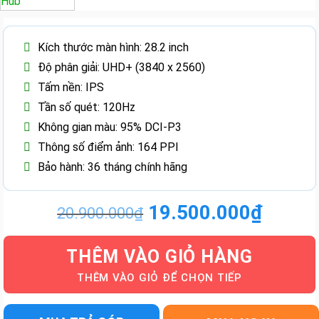
Kích thước màn hình: 28.2 inch
Độ phân giải: UHD+ (3840 x 2560)
Tấm nền: IPS
Tần số quét: 120Hz
Không gian màu: 95% DCI-P3
Thông số điểm ảnh: 164 PPI
Bảo hành: 36 tháng chính hãng
19.500.000
₫
20.900.000
₫
Giá
Giá
gốc
hiện
THÊM VÀO GIỎ HÀNG
là:
tại
20.900.000₫.
là:
19.500.000₫.