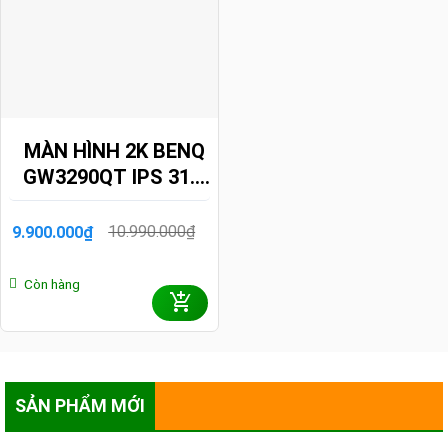
MÀN HÌNH 2K BENQ
GW3290QT IPS 31.5
INCH QHD 75HZ
USB-C HUB
10.990.000
₫
9.900.000
₫
Giá
Giá
gốc
hiện
là:
tại
Còn hàng
10.990.000₫.
là:
9.900.000₫.
SẢN PHẨM MỚI