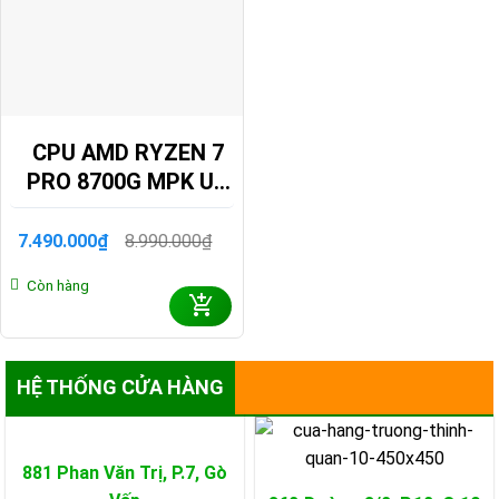
CPU AMD RYZEN 7
PRO 8700G MPK UP
TO 5.1GHZ 8 CORES
16 THREADS 16MB
7.490.000
₫
8.990.000
₫
Giá
Giá
100-100001238SPK
gốc
hiện
Còn hàng
là:
tại
8.990.000₫.
là:
7.490.000₫.
HỆ THỐNG CỬA HÀNG
881 Phan Văn Trị, P.7,
Gò