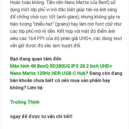
Hoàn toàn không. Tấm nền Nano Matte của BenQ sử
dụng một lớp phủ vi mô đặc biệt giúp tán xạ ánh sáng
để chống chói cực tốt (anti-glare), nhưng không gây ra
hiện tượng “nhiễu hạt” (grainy) hay làm mờ font chữ như
các lớp phủ mờ rẻ tiền. Kết hợp với mật độ điểm ảnh
siêu cao 164 PPI của độ phân giải UHD+, các dòng text
vẫn giữ được độ sắc lẹm tuyệt đối.
Bạn đang quan tâm đến
Màn hình 4K BenQ RD280UG IPS 28.2 Inch UHD+
Nano Matte 120Hz HDR USB-C Hub
? Đang còn đang
băn khoăn chưa biết có nên mua sản phẩm hay
không? Liên hệ
Trường Thịnh
ngay để được tư vấn chi tiết!