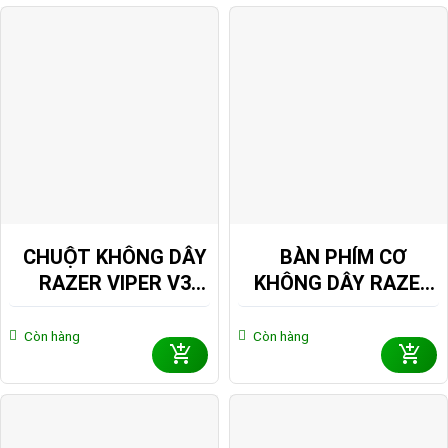
CHUỘT KHÔNG DÂY
BÀN PHÍM CƠ
RAZER VIPER V3
KHÔNG DÂY RAZER
PRO SE WUTHERING
BLACKWIDOW V4
WAVES EDITION
TENKEYLESS
Còn hàng
Còn hàng
RZ01-04550500-
HYPERSPEED
R3M1
WUTHERING WAVES
EDITION RGB
HOTSWAP (RAZER