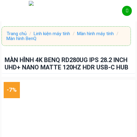
Skip
to
content
Trang chủ
/
Linh kiện máy tính
/
Màn hình máy tính
/
Màn hình BenQ
MÀN HÌNH 4K BENQ RD280UG IPS 28.2 INCH
UHD+ NANO MATTE 120HZ HDR USB-C HUB
-7%