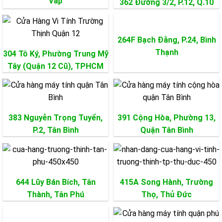
Vấp
362 Đường 3/2, P.12,
Q.10
264F Bạch Đằng, P.24,
Bình
Thạnh
304 Tô Ký, Phường Trung Mỹ
Tây (Quận 12 Cũ), TPHCM
383 Nguyễn Trọng Tuyển,
391 Cộng Hòa, Phường 13,
P.2,
Tân Bình
Quận
Tân Bình
644 Lũy Bán Bích, Tân
415A Song Hành, Trường
Thành,
Tân Phú
Thọ,
Thủ Đức