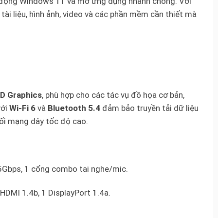
 động Windows 11 và mở ứng dụng nhanh chóng. Với
tài liệu, hình ảnh, video và các phần mềm cần thiết mà
HD Graphics
, phù hợp cho các tác vụ đồ họa cơ bản,
với
Wi-Fi 6
và
Bluetooth 5.4
đảm bảo truyền tải dữ liệu
ối mạng dây tốc độ cao.
5Gbps, 1 cổng combo tai nghe/mic.
 HDMI 1.4b, 1 DisplayPort 1.4a.