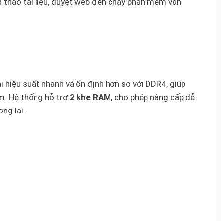
 thảo tài liệu, duyệt web đến chạy phần mềm văn
ại hiệu suất nhanh và ổn định hơn so với DDR4, giúp
ệm. Hệ thống hỗ trợ
2 khe RAM
, cho phép nâng cấp dễ
ng lai.