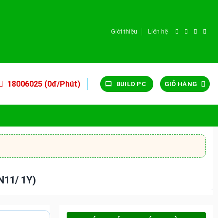
Giới thiệu
Liên hệ
18006025 (0đ/Phút)
BUILD PC
GIỎ HÀNG
N11/ 1Y)