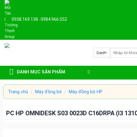
Skip
to
content
0938.169.138
0984.966.552
-
Tìm
kiếm:
DANH MỤC SẢN PHẨM
Trang chủ
/
Máy đồng bộ
/
Máy đồng bộ HP
PC HP OMNIDESK S03 0023D C16DRPA (I3 1310