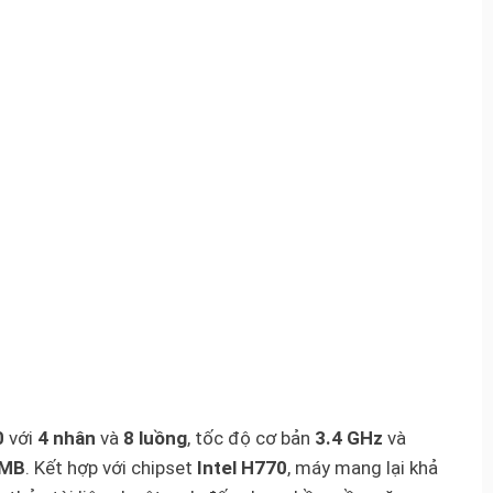
0
với
4 nhân
và
8 luồng
, tốc độ cơ bản
3.4 GHz
và
MB
. Kết hợp với chipset
Intel H770
, máy mang lại khả