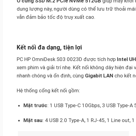
Ổ cứng SSD M.2 PCIe NVMe 512GB
giúp máy khởi
dung lượng này, người dùng có thể lưu trữ thoải mái 
vẫn đảm bảo tốc độ truy xuất cao.
Kết nối đa dạng, tiện lợi
PC HP OmniDesk S03 0023D được tích hợp
Intel U
xem phim và giải trí nhẹ. Kết nối không dây hiện đại 
nhanh chóng và ổn định, cùng
Gigabit LAN
cho kết n
Hệ thống cổng kết nối gồm:
Mặt trước
: 1 USB Type-C 10Gbps, 3 USB Type-A 
Mặt sau
: 4 USB 2.0 Type-A, 1 RJ-45, 1 Line out, 1