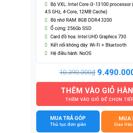
Bộ VXL: Intel Core i3-13100 processor 
4.5 GHz, 4-Core, 12MB Cache)
Bộ nhớ RAM: 8GB DDR4 3200
Ổ cứng: 256Gb SSD
Card đồ họa: Intel UHD Graphics 730
Kết nối không dây: Wi-Fi + Bluetooth
Hệ điều hành: NoOS
9.490.00
10.390.000
₫
Giá
Giá
gốc
hiện
là:
tại
THÊM VÀO GIỎ HÀ
10.390.000
là:
9.490.000₫
MUA TRẢ GÓP
MUA