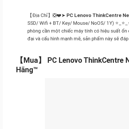
【Địa Chỉ】❎❤️➤
PC Lenovo ThinkCentre N
SSD/ Wifi + BT/ Key/ Mouse/ NoOS/ 1Y) ⭐_⭐_⭐ 
phòng cần một chiếc máy tính có hiệu suất ổn đ
đại và cấu hình mạnh mẽ, sản phẩm này sẽ đáp 
【Mua】 PC Lenovo ThinkCentre N
Hãng™