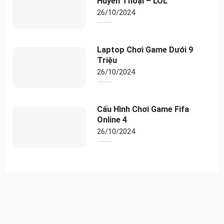
Huyền Thoại – LOL
Hỗ trợ RAM tối
64GB
đa
26/10/2024
Khe cắm RAM
Main case PC gồm 2 khe ram
Ổ cứng
Laptop Chơi Game Dưới 9
Dung lượng ổ
Triệu
256GB
cứng
26/10/2024
Loại ổ cứng
SSD
Up to two drives, 1x 3.5 inch HDD + 1x M.2
SSD
Cấu Hình Chơi Game Fifa
Chuẩn ổ cứng
• 3.5 inch HDD up to 2TB
Online 4
• M.2 SSD up to 1TB
26/10/2024
Card đồ họa
Intel UHD Graphics 730
Card tích hợp
VGA onboard
Kết nối
Kết nối không
Wi-Fi + Bluetooth
dây
Thông số
Intel AX201, 11ax 2×2 + BT5.1Integrated
(Lan/Wireless)
100/1000M