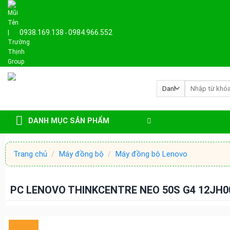
Skip
to
content
0938.169.138
0984.966.552
-
Tìm
kiếm:
DANH MỤC SẢN PHẨM
Trang chủ
/
Máy đồng bộ
/
Máy đồng bộ Lenovo
PC LENOVO THINKCENTRE NEO 50S G4 12JH00M