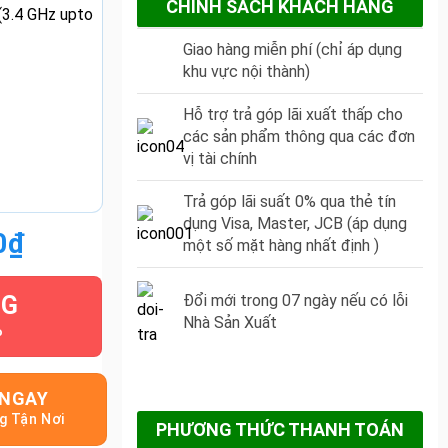
CHÍNH SÁCH KHÁCH HÀNG
(3.4 GHz upto
Giao hàng miễn phí (chỉ áp dụng
khu vực nội thành)
Hỗ trợ trả góp lãi xuất thấp cho
các sản phẩm thông qua các đơn
vị tài chính
Trả góp lãi suất 0% qua thẻ tín
dụng Visa, Master, JCB (áp dụng
0
₫
một số mặt hàng nhất định )
NG
Đổi mới trong 07 ngày nếu có lỗi
₫.
Nhà Sản Xuất
.
 NGAY
PHƯƠNG THỨC THANH TOÁN