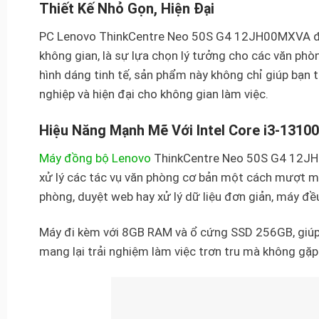
Thiết Kế Nhỏ Gọn, Hiện Đại
PC Lenovo ThinkCentre Neo 50S G4 12JH00MXVA được
không gian, là sự lựa chọn lý tưởng cho các văn phòn
hình dáng tinh tế, sản phẩm này không chỉ giúp bạn 
nghiệp và hiện đại cho không gian làm việc.
Hiệu Năng Mạnh Mẽ Với Intel Core i3-13100
Máy đồng bộ Lenovo
ThinkCentre Neo 50S G4 12JH00
xử lý các tác vụ văn phòng cơ bản một cách mượt mà
phòng, duyệt web hay xử lý dữ liệu đơn giản, máy đ
Máy đi kèm với 8GB RAM và ổ cứng SSD 256GB, giúp
mang lại trải nghiệm làm việc trơn tru mà không gặp p