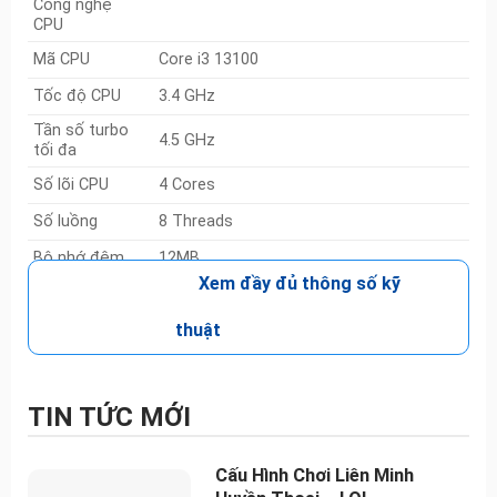
Công nghệ
CPU
Mã CPU
Core i3 13100
Tốc độ CPU
3.4 GHz
Tần số turbo
4.5 GHz
tối đa
Số lõi CPU
4 Cores
Số luồng
8 Threads
Bộ nhớ đệm
12MB
Xem đầy đủ thông số kỹ
Chipset
Intel B660
Bộ nhớ RAM
thuật
Dung lượng
8Gb
RAM
TIN TỨC MỚI
Loại RAM
DDR4
Tốc độ Bus
3200 MHz
RAM
Cấu Hình Chơi Liên Minh