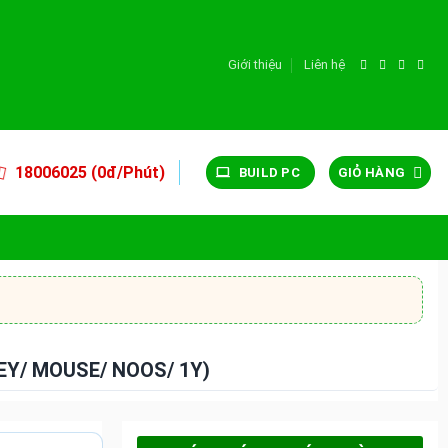
Giới thiệu
Liên hệ
18006025 (0đ/Phút)
BUILD PC
GIỎ HÀNG
EY/ MOUSE/ NOOS/ 1Y)