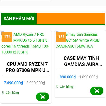
SẢN PHẨM MỚI
-17%
-18%
CASE MÁY TÍNH
CPU AMD RYZEN 7
GAMDIAS AURA
PRO 8700G MPK UP
GC15M WHITE ARGB
TO 5.1GHZ 8 CORES
CAAURAGC15MWHG
890.000
₫
1.090.000
₫
Giá
Giá
16 THREADS 16MB
gốc
hiện
7.490.000
₫
8.990.000
₫
Giá
Giá
Còn hàng
là:
tại
100-100001238SPK
gốc
hiện
1.090.000₫.
là:
Còn hàng
là:
tại
890.000₫.
8.990.000₫.
là:
7.490.000₫.