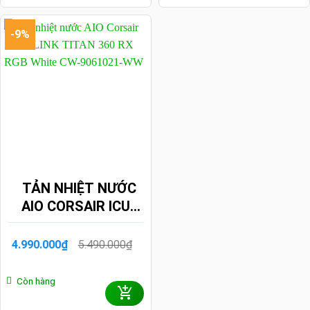
-9%
TẢN NHIỆT NƯỚC
AIO CORSAIR ICUE
LINK TITAN 360 RX
RGB WHITE CW-
5.490.000
₫
4.990.000
₫
Giá
Giá
9061021-WW
gốc
hiện
là:
tại
Còn hàng
5.490.000₫.
là:
4.990.000₫.