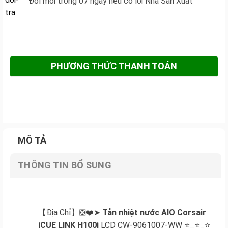
Đổi mới trong 07 ngày nếu có lỗi Nhà Sản Xuất
PHƯƠNG THỨC THANH TOÁN
MÔ TẢ
THÔNG TIN BỔ SUNG
【Địa Chỉ】❎❤️➤
Tản nhiệt nước AIO Corsair
iCUE LINK H100i
LCD CW-9061007-WW ⭐_⭐_⭐