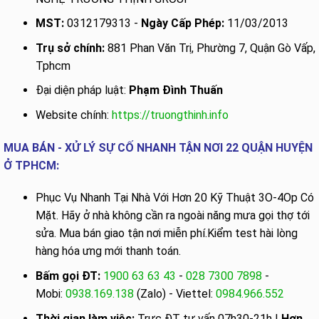
MST:
0312179313 -
Ngày Cấp Phép:
11/03/2013
Trụ sở chính:
881 Phan Văn Trị, Phường 7, Quận Gò Vấp,
Tphcm
Đại diện pháp luật:
Phạm Đình Thuấn
Website chính:
https://truongthinh.info
MUA BÁN - XỬ LÝ SỰ CỐ NHANH TẬN NƠI 22 QUẬN HUYỆN
Ở TPHCM:
Phục Vụ Nhanh Tại Nhà Với Hơn 20 Kỹ Thuật 3O-4Op Có
Mặt. Hãy ở nhà không cần ra ngoài năng mưa gọi thợ tới
sửa. Mua bán giao tận nơi miễn phí.Kiểm test hài lòng
hàng hóa ưng mới thanh toán.
Bấm gọi ĐT:
1900 63 63 43
-
028 7300 7898
-
Mobi:
0938.169.138
(Zalo) - Viettel:
0984.966.552
Thời gian làm việc:
Trực ĐT tư vấn 07h30-21h |
Hơn