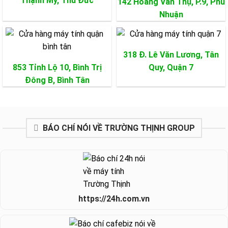
Thạnh Mỹ,
Thủ Đức
142 Hoàng Văn Thụ, P.9,
Phú
Nhuận
318 Đ. Lê Văn Lương, Tân
853 Tỉnh Lộ 10, Bình Trị
Quy,
Quận 7
Đông B,
Bình Tân
BÁO CHÍ NÓI VỀ TRƯỜNG THỊNH GROUP
https://24h.com.vn