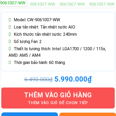
Model: CW-9061007-WW
Loại tản nhiệt: Tản nhiệt nước AIO
Kích thước tản nhiệt nước: 240mm
Số lượng Fan: 2
Thiết bị tương thích: Intel: LGA1700 / 1200 / 115x,
AMD: AM5 / AM4
Thời gian bảo hành: 60 tháng
5.990.000
₫
6.490.000
₫
Giá
Giá
gốc
hiện
THÊM VÀO GIỎ HÀNG
là:
tại
6.490.000₫.
là:
5.990.000₫.