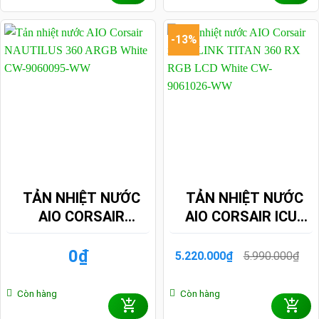
-13%
TẢN NHIỆT NƯỚC
TẢN NHIỆT NƯỚC
AIO CORSAIR
AIO CORSAIR ICUE
NAUTILUS 360
LINK TITAN 360 RX
ARGB WHITE CW-
RGB LCD WHITE CW-
0
₫
5.990.000
₫
5.220.000
₫
Giá
Giá
9060095-WW
9061026-WW
gốc
hiện
là:
tại
Còn hàng
Còn hàng
5.990.000₫.
là:
5.220.000₫.