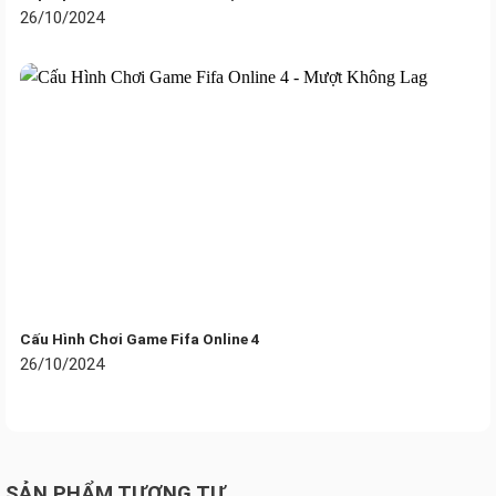
26/10/2024
Cấu hình làm mát Zero RPM trong phần mềm CORSAIR
iCUE cho phép quạt dừng hoàn toàn ở nhiệt độ thấp, loại
bỏ tiếng ồn của quạt.
Tản nhiệt nước AIO Corsair iCUE LINK H100i
LCD CW-9061007-WW Phần mềm iCUE
Cấu Hình Chơi Game Fifa Online 4
26/10/2024
SẢN PHẨM TƯƠNG TỰ