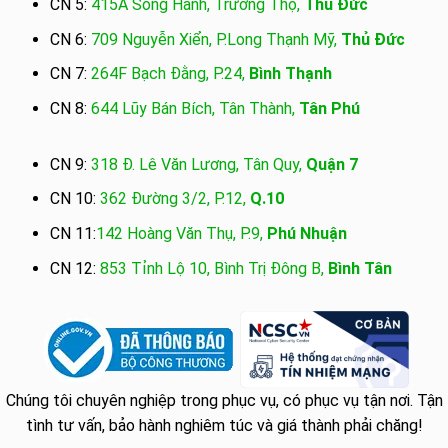
CN 5:
415A Song Hành, Trường Thọ,
Thủ Đức
CN 6:
709 Nguyễn Xiển, P.Long Thạnh Mỹ,
Thủ Đức
CN 7:
264F Bạch Đằng, P.24,
Bình Thạnh
CN 8:
644 Lũy Bán Bích, Tân Thành,
Tân Phú
CN 9:
318 Đ. Lê Văn Lương, Tân Quy,
Quận 7
CN 10:
362 Đường 3/2, P.12,
Q.10
CN 11:
142 Hoàng Văn Thụ, P.9,
Phú Nhuận
CN 12:
853 Tỉnh Lộ 10, Bình Trị Đông B,
Bình Tân
Chúng tôi chuyên nghiệp trong phục vụ, có phục vụ tận nơi. Tận
tình tư vấn, bảo hành nghiêm túc và giá thành phải chăng!