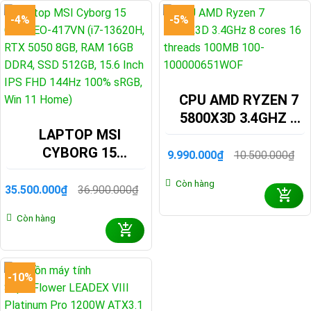
-4%
-5%
CPU AMD RYZEN 7
5800X3D 3.4GHZ 8
LAPTOP MSI
CORES 16 THREADS
CYBORG 15
100MB 100-
9.990.000
₫
10.500.000
₫
Giá
Giá
C13WEO-417VN (I7-
100000651WOF
gốc
hiện
Còn hàng
là:
tại
13620H, RTX 5050
35.500.000
₫
36.900.000
₫
Giá
Giá
10.500.000₫.
là:
8GB, RAM 16GB
gốc
hiện
9.990.000₫.
Còn hàng
là:
tại
DDR4, SSD 512GB,
36.900.000₫.
là:
15.6 INCH IPS FHD
35.500.000₫.
144HZ 100% SRGB,
-10%
WIN 11 HOME)