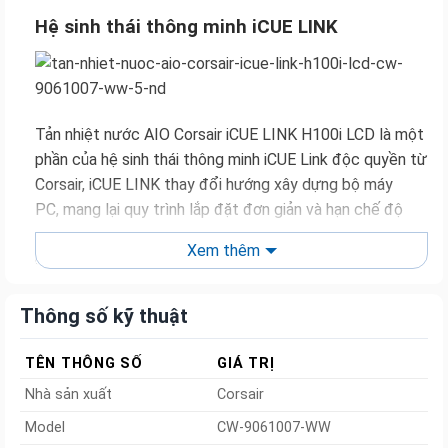
Hệ sinh thái thông minh iCUE LINK
Tản nhiệt nước AIO Corsair iCUE LINK H100i LCD là một
phần của hệ sinh thái thông minh iCUE Link độc quyền từ
Corsair, iCUE LINK thay đổi hướng xây dựng bộ máy
PC, mang lại quy trình lắp đặt đơn giản và hạn chế độ
phức tạp khi đi dây giúp việc hoàn thành bộ máy PC dễ
Xem thêm
dàng cũng như nâng cao tính tiếp cận hơn so với trước
đây.
Thông số kỹ thuật
Màn hình LCD IPS
TÊN THÔNG SỐ
GIÁ TRỊ
Nhà sản xuất
Corsair
Model
CW-9061007-WW